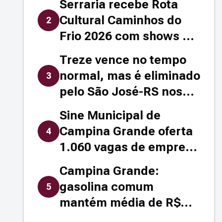
Serraria recebe Rota
Cultural Caminhos do
2
Frio 2026 com shows e
programação até 5 de
Treze vence no tempo
agosto
normal, mas é eliminado
3
pelo São José-RS nos
pênaltis pela Série D
Sine Municipal de
Campina Grande oferta
4
1.060 vagas de emprego
nesta semana
Campina Grande:
gasolina comum
5
mantém média de R$
6,59, segundo Procon