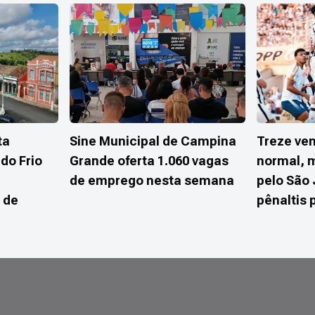
ta
Sine Municipal de Campina
Treze ve
do Frio
Grande oferta 1.060 vagas
normal, 
de emprego nesta semana
pelo São
 de
pênaltis 